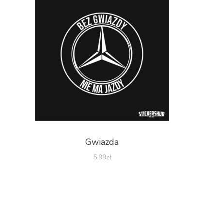
Gwiazda
5.99
zł