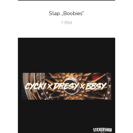
Slap „Boobies”
7.99
zł