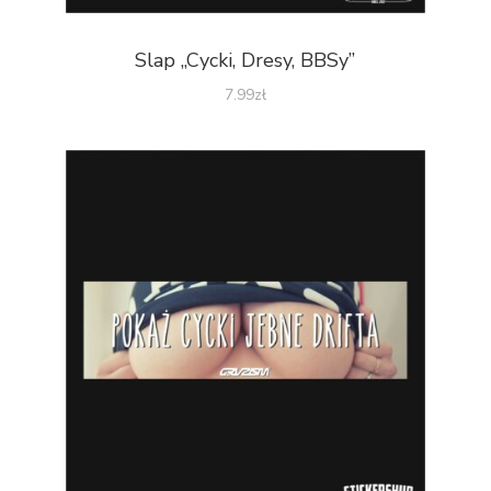
Slap „Cycki, Dresy, BBSy”
7.99
zł