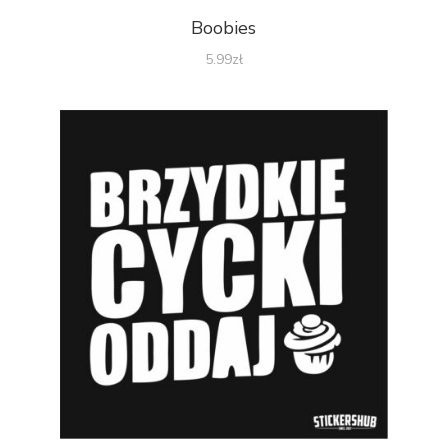
Boobies
5.99
zł