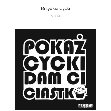
Brzydkie Cycki
5.99
zł