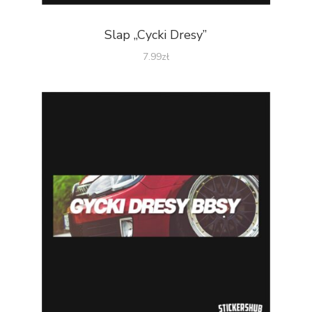
Slap „Cycki Dresy”
7.99
zł