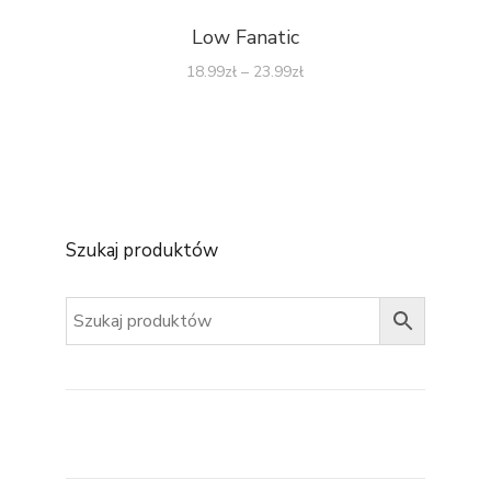
Low Fanatic
18.99
zł
–
23.99
zł
Szukaj produktów