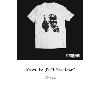
Koszulka „Fu*k You Man”
39.99
zł