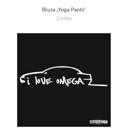
Bluza „Yoga Pants”
119.99
zł