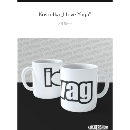
Koszulka „I love Yoga”
39.99
zł