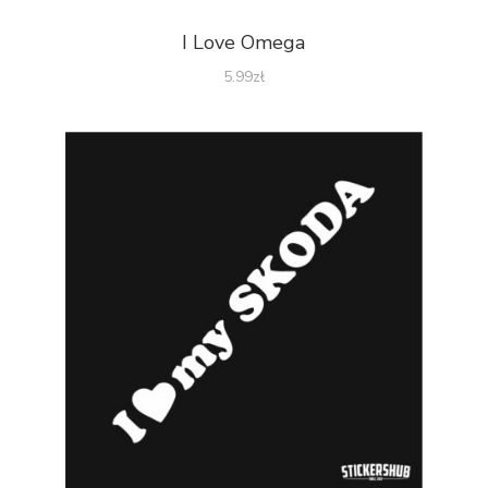
I Love Omega
5.99
zł