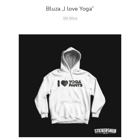
Bluza „I love Yoga”
99.99
zł