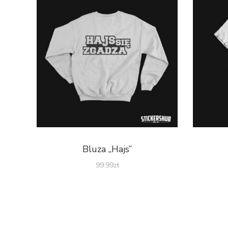
Bluza „Hajs”
99.99
zł