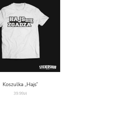
Koszulka „Hajs”
39.99
zł