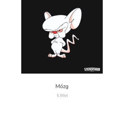
Mózg
5.99
zł