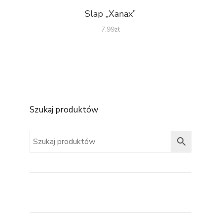
Slap „Xanax”
7.99
zł
Szukaj produktów