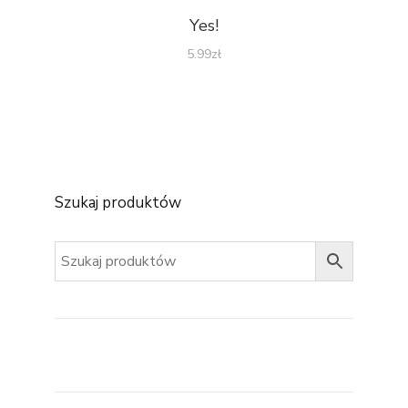
Yes!
5.99
zł
Szukaj produktów