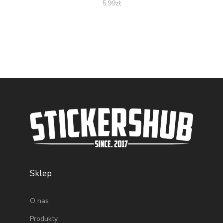
5.99
zł
Sklep
O nas
Produkty