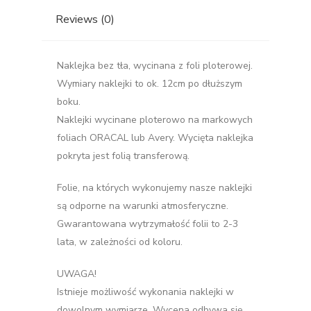
Reviews (0)
Naklejka bez tła, wycinana z foli ploterowej.
Wymiary naklejki to ok. 12cm po dłuższym
boku.
Naklejki wycinane ploterowo na markowych
foliach ORACAL lub Avery. Wycięta naklejka
pokryta jest folią transferową.
Folie, na których wykonujemy nasze naklejki
są odporne na warunki atmosferyczne.
Gwarantowana wytrzymałość folii to 2-3
lata, w zależności od koloru.
UWAGA!
Istnieje możliwość wykonania naklejki w
dowolnym wymiarze. Wycena odbywa się