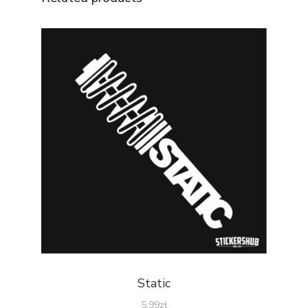
Static
5.99
zł