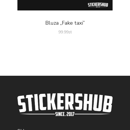
Bluza „Fake taxi”
99.99
zł