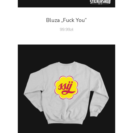
Bluza „Fuck You”
99.99
zł