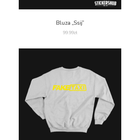
Bluza „Ssij”
99.99
zł