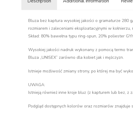
Description
Additional information
Revie
Bluza bez kaptura wysokiej jakości o gramaturze 280 
rozmiarem i zaleceniami eksploatacyjnymi w kołnierzu
Skład: 80% bawełna typu ring-spun, 20% poliester GY
Wysokiej jakości nadruk wykonany z pomocą termo transf
Bluza „UNISEX” zarówno dla kobiet jak i mężczyzn.
Istnieje możliwość zmiany strony, po której ma być wyko
UWAGA:
Istnieją również inne kroje bluz (z kapturem lub bez, 
Podgląd dostępnych kolorów oraz rozmiarów znajduje si