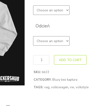
Odcień
ADD TO CART
SKU:
bb33
CATEGORY:
Bluzy bez kaptura
TAGS:
vag
,
volkswagen
,
vw
,
volkstyle