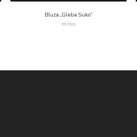
Bluza „Gleba Suko”
99.99
zł