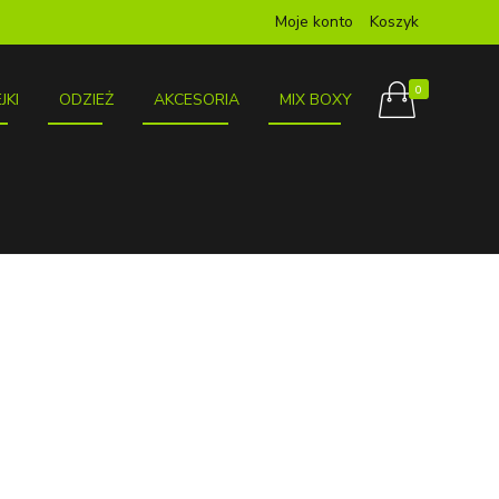
Moje konto
Koszyk
0
JKI
ODZIEŻ
AKCESORIA
MIX BOXY