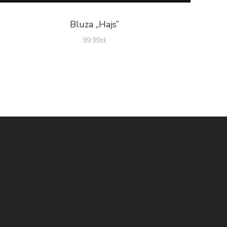
Bluza „Hajs”
99.99
zł