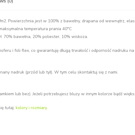
ws (0)
g/m2. Powierzchnia jest w 100% z bawełny, drapana od wewnątrz, elas
, maksymalna temperatura prania 40°C
H: 70% bawełna, 20% poliester, 10% wiskoza.
eru i foli flex, co gwarantuję długą trwałość i odporność nadruku na 
nany nadruk (przód lub tył). W tym celu skontaktuj się z nami.
z zamkiem lub bez). Jeżeli potrzebujesz bluzy w innym kolorze bądź wię
ę tutaj:
kolory i rozmiary.