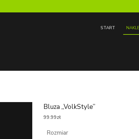
START
NAKLE
Bluza „VolkStyle”
99.99
zł
Rozmiar