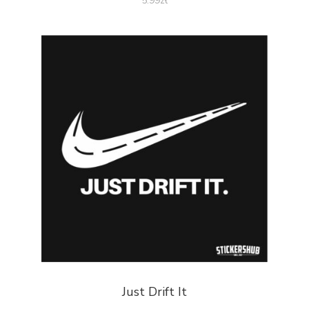
5.99
zł
Just Drift It