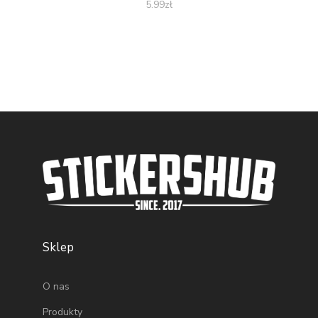
5.99
zł
Sklep
O nas
Produkty