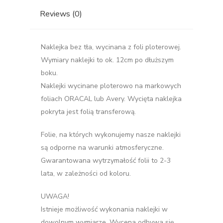
Reviews (0)
Naklejka bez tła, wycinana z foli ploterowej.
Wymiary naklejki to ok. 12cm po dłuższym
boku.
Naklejki wycinane ploterowo na markowych
foliach ORACAL lub Avery. Wycięta naklejka
pokryta jest folią transferową.
Folie, na których wykonujemy nasze naklejki
są odporne na warunki atmosferyczne.
Gwarantowana wytrzymałość folii to 2-3
lata, w zależności od koloru.
UWAGA!
Istnieje możliwość wykonania naklejki w
dowolnym wymiarze. Wycena odbywa się