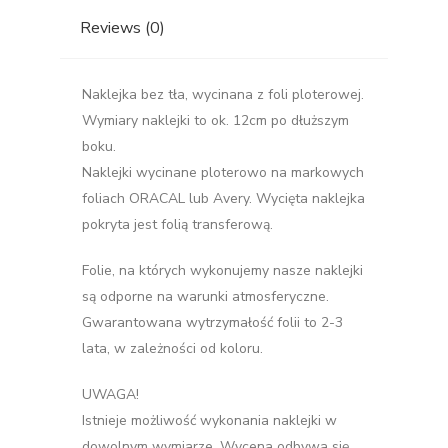
Reviews (0)
Naklejka bez tła, wycinana z foli ploterowej.
Wymiary naklejki to ok. 12cm po dłuższym
boku.
Naklejki wycinane ploterowo na markowych
foliach ORACAL lub Avery. Wycięta naklejka
pokryta jest folią transferową.
Folie, na których wykonujemy nasze naklejki
są odporne na warunki atmosferyczne.
Gwarantowana wytrzymałość folii to 2-3
lata, w zależności od koloru.
UWAGA!
Istnieje możliwość wykonania naklejki w
dowolnym wymiarze. Wycena odbywa się