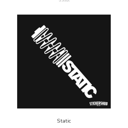
5.99
zł
Static