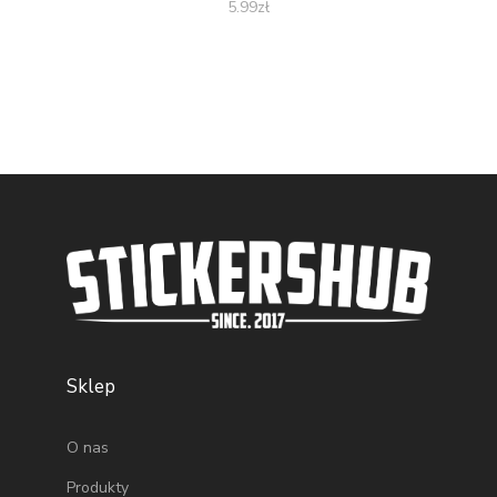
5.99
zł
Sklep
O nas
Produkty