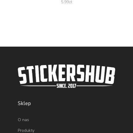
5.99
zł
Sklep
O nas
Produkty