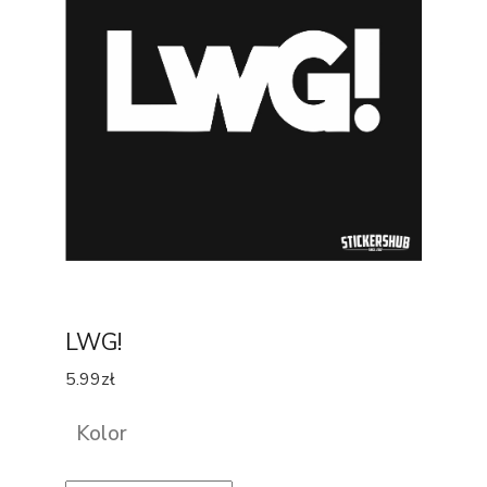
LWG!
5.99
zł
Kolor