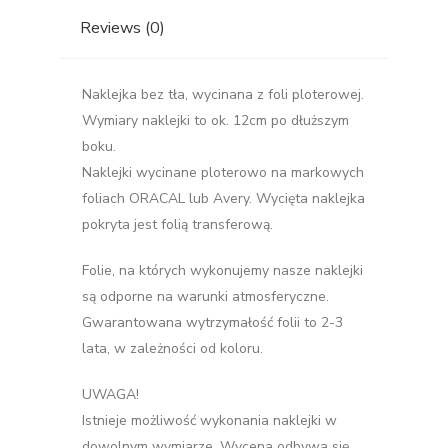
Reviews (0)
Naklejka bez tła, wycinana z foli ploterowej.
Wymiary naklejki to ok. 12cm po dłuższym
boku.
Naklejki wycinane ploterowo na markowych
foliach ORACAL lub Avery. Wycięta naklejka
pokryta jest folią transferową.
Folie, na których wykonujemy nasze naklejki
są odporne na warunki atmosferyczne.
Gwarantowana wytrzymałość folii to 2-3
lata, w zależności od koloru.
UWAGA!
Istnieje możliwość wykonania naklejki w
dowolnym wymiarze. Wycena odbywa się