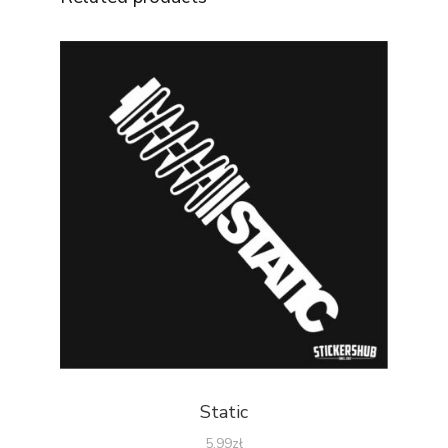
Static
5.99
zł