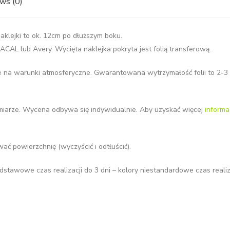
ws (0)
aklejki to ok. 12cm po dłuższym boku.
AL lub Avery. Wycięta naklejka pokryta jest folią transferową.
e na warunki atmosferyczne. Gwarantowana wytrzymałość folii to 2-3 l
miarze. Wycena odbywa się indywidualnie. Aby uzyskać więcej
informac
ć powierzchnię (wyczyścić i odtłuścić).
dstawowe czas realizacji do 3 dni – kolory niestandardowe czas realiza