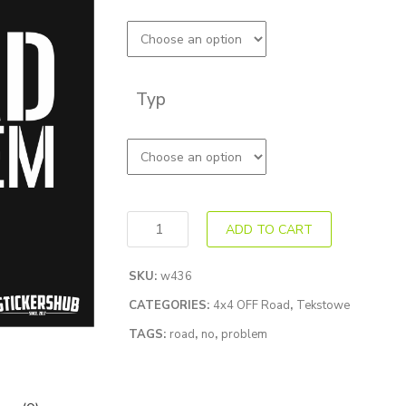
Typ
ADD TO CART
SKU:
w436
CATEGORIES:
4x4 OFF Road
,
Tekstowe
TAGS:
road
,
no
,
problem