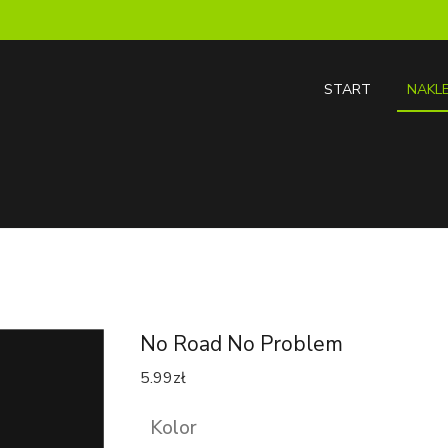
START
NAKLE
No Road No Problem
5.99
zł
Kolor