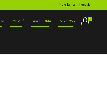
Moje konto
Koszyk
0
JKI
ODZIEŻ
AKCESORIA
MIX BOXY