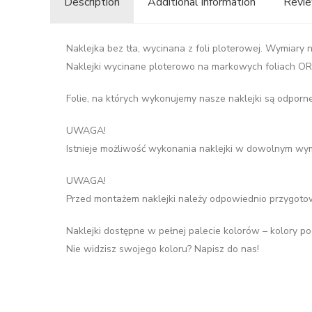
Description
Additional information
Revie
Naklejka bez tła, wycinana z foli ploterowej. Wymiary n
Naklejki wycinane ploterowo na markowych foliach ORAC
Folie, na których wykonujemy nasze naklejki są odporn
UWAGA!
Istnieje możliwość wykonania naklejki w dowolnym wy
UWAGA!
Przed montażem naklejki należy odpowiednio przygotowa
Naklejki dostępne w pełnej palecie kolorów – kolory po
Nie widzisz swojego koloru? Napisz do nas!