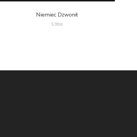
Niemiec Dzwonił
5.99
zł