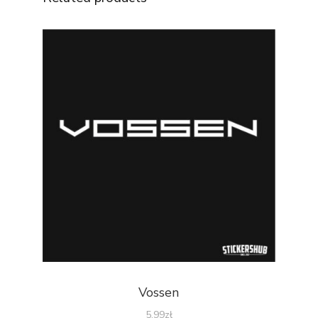
Vossen
5.99
zł