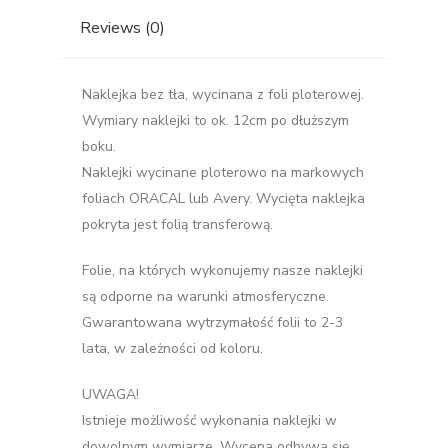
Reviews (0)
Naklejka bez tła, wycinana z foli ploterowej.
Wymiary naklejki to ok. 12cm po dłuższym
boku.
Naklejki wycinane ploterowo na markowych
foliach ORACAL lub Avery. Wycięta naklejka
pokryta jest folią transferową.
Folie, na których wykonujemy nasze naklejki
są odporne na warunki atmosferyczne.
Gwarantowana wytrzymałość folii to 2-3
lata, w zależności od koloru.
UWAGA!
Istnieje możliwość wykonania naklejki w
dowolnym wymiarze. Wycena odbywa się