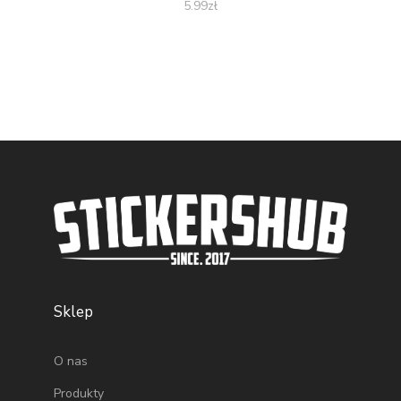
5.99
zł
Sklep
O nas
Produkty